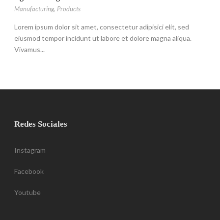
Manufacturing
,
Products
Lorem ipsum dolor sit amet, consectetur adipisici elit, sed
eiusmod tempor incidunt ut labore et dolore magna aliqua.
Vivamus...
Redes Sociales
Instagram
Facebook
Youtube