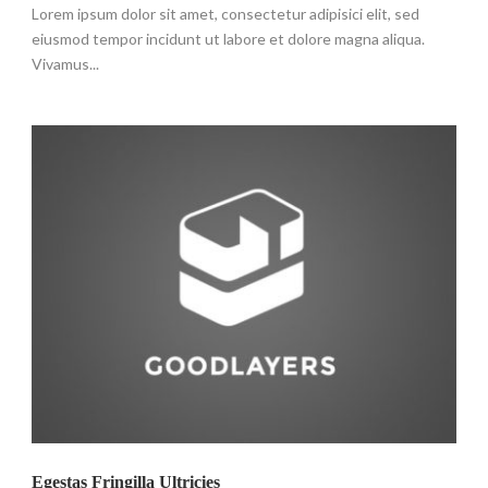
Lorem ipsum dolor sit amet, consectetur adipisici elit, sed
eiusmod tempor incidunt ut labore et dolore magna aliqua.
Vivamus...
Egestas Fringilla Ultricies